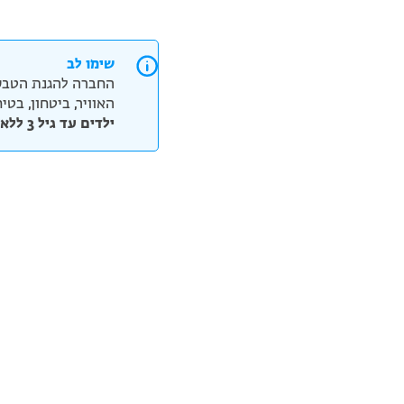
שימו לב
החברה להגנת הטבע
האוויר, ביטחון, בט
ילדים עד גיל 3 ללא תשלום, אנא ציינו בצ'ק אאוט את כמות הילדים וגילם.