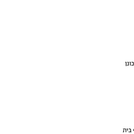
ונן
 בית