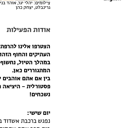
צילומים: יהלי יגר, אוהד בנ
גרינבלט, יצחק כהן
אודות הפעילות
הצטרפו אלינו להרפתק
העתיקים והחוף הזהוב
במהלך הטיול, נחשוף א
המתגוררים כאן.
בין אם אתם אוהבים ל
פסטורלית – היציאה ה
נשכחים!
יום שישי: