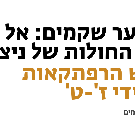
ער שקמים: אל
חולות של ניצנ
 הרפתקאות
י ז'-ט'
מים