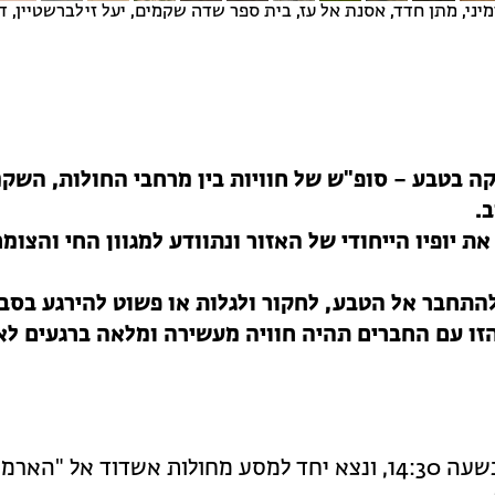
ימיני, מתן חדד, אסנת אל עז, בית ספר שדה שקמים, יעל זילברשטיין, ד
ה בטבע – סופ"ש של חוויות בין מרחבי החולות, השק
.
ת יופיו הייחודי של האזור ונתוודע למגוון החי והצומ
התחבר אל הטבע, לחקור ולגלות או פשוט להירגע בסב
זו עם החברים תהיה חוויה מעשירה ומלאה ברגעים לא
נפגש ברכבת אשדוד בשעה 14:30, ונצא יחד למסע מחולות אשדוד אל "האר