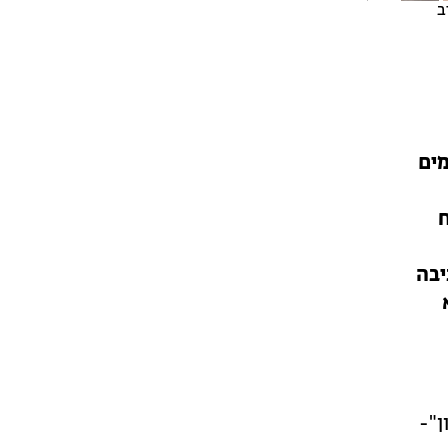
ב
מים
ח
יבה
מון"-