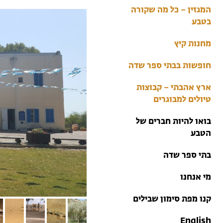
בתי ספר שדה
המגזין – כל מה שקורה
טיולים למבוגרים: ארץ
בטבע
אהבתי
מחנות קיץ
מחנות קיץ
חופשות בבתי ספר שדה
ארץ אהבתי – קבוצות
טיולים למבוגרים
בואו להיות חברים של
הטבע
בתי ספר שדה
מי אנחנו
קנו מפת סימון שבילים
English