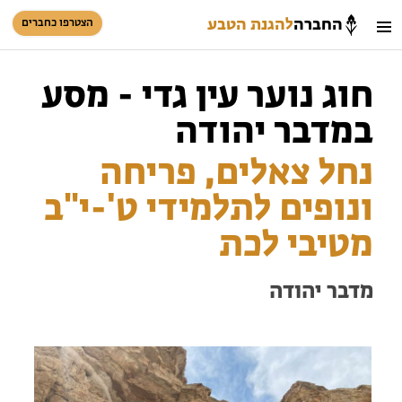
החברה
להגנת הטבע
הצטרפו כחברים
חיפוש
כניסת חברים
חוג נוער עין גדי - מסע
סל קניות
במדבר יהודה
הזמינו פעילויות וטיולים מודרכים
נחל צאלים, פריחה
ונופים לתלמידי ט'-י"ב
מטיבי לכת
מדבר יהודה
הזמינו פעילויות וטיולים מודרכים
בתי ספר שדה
טיולים למבוגרים: ארץ אהבתי
המגזין – כל מה שקורה בטבע