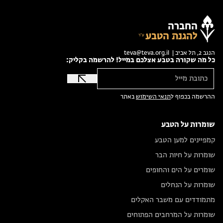
החברה
להגנת הטבע
הנגב 2, תל אביב |
teva@teva.org.il
כל מה שקורה בטבע אצלכם במייל! להרשמה בקליק:
ההרשמה בכפוף ל
תנאי השימוש
באתר
שומרות על הטבע
קמפיינים למען הטבע
שומרות על חיות הבר
שומרים על הים והחופים
שומרות על הנחלים
מתמודדים עם משבר האקלים
שומרות על המרחבים הפתוחים