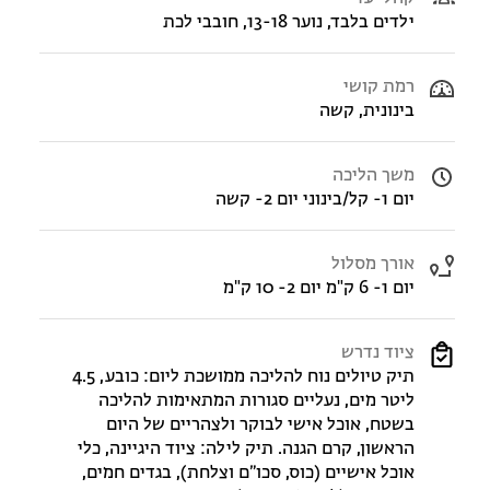
ילדים בלבד, נוער 13-18, חובבי לכת
רמת קושי
בינונית, קשה
משך הליכה
יום 1- קל/בינוני יום 2- קשה
אורך מסלול
יום 1- 6 ק"מ יום 2- 10 ק"מ
ציוד נדרש
תיק טיולים נוח להליכה ממושכת ליום: כובע, 4.5
ליטר מים, נעליים סגורות המתאימות להליכה
בשטח, אוכל אישי לבוקר ולצהריים של היום
הראשון, קרם הגנה. תיק לילה: ציוד היגיינה, כלי
אוכל אישיים (כוס, סכו״ם וצלחת), בגדים חמים,