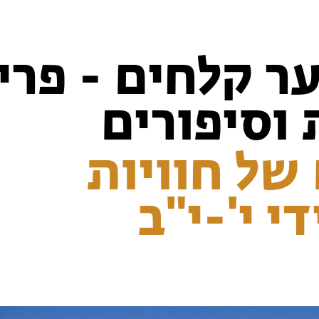
ער קלחים - פרי
וסיפורים
 של חוויות
י י'-י"ב