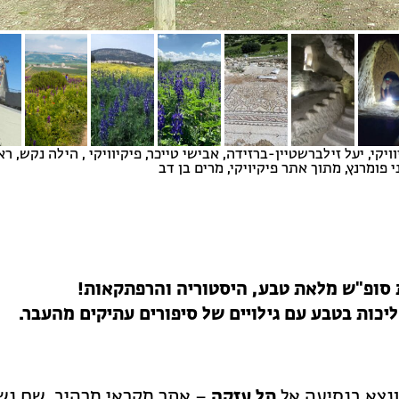
ויקי, יעל זילברשטיין-ברזידה, אבישי טייכר, פיקיוויקי , הילה נקש, רא
י פומרנץ, מתוך אתר פיקיויקי, מרים בן דב
ת סופ"ש מלאת טבע, היסטוריה והרפתקאות!
יכות בטבע עם גילויים של סיפורים עתיקים מהעבר.
ונצא בנסיעה אל
תל עזקה
– אתר מקראי מרהיב, שם נש