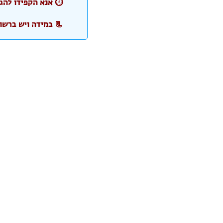
⏱️ אנא הקפידו להג
📃 במידה ויש ברשו