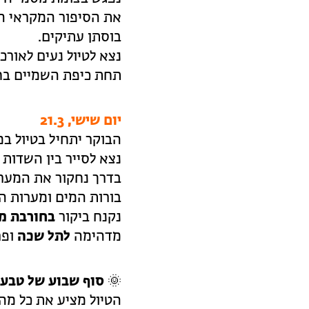
את הסיפור המקראי המ
בוסתן עתיקים.
נצא לטיול נעים לאורכ
תחת כיפת השמיים בחנ
יום שישי, 21.3
הבוקר יתחיל בטיול ב
נצא לסייר בין השדות
בדרך נחקור את המערו
בורות המים ומערות ה
נקנח ביקור
בחורבת מי
מדהימה
לתל שכה
ופר
🌞
סוף שבוע של טבע, 
הטיול מציע את כל מה