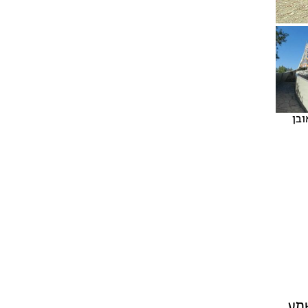
ובן
מע