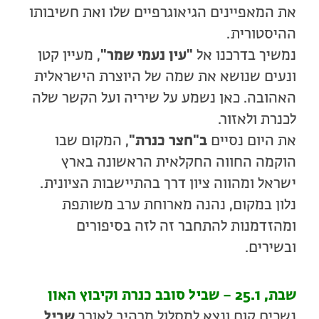
את המאפיינים הגיאוגרפיים שלו ואת חשיבותו
ההיסטורית.
נמשיך בדרכנו אל
"עין נעמי שמר"
, מעיין קטן
ונעים שנושא את שמה של היוצרת הישראלית
האהובה. כאן נשמע על שיריה ועל הקשר שלה
לכנרת ולאזור.
את היום נסיים
ב"חצר כנרת"
, המקום שבו
הוקמה החווה החקלאית הראשונה בארץ
ישראל ומהווה ציון דרך בהתיישבות הציונית.
נלון במקום, נהנה מארוחת ערב משותפת
ומהזדמנות להתחבר זה לזה בסיפורים
ובשירים.
שבת, 25.1 – שביל סובב כנרת וקיבוץ האון
נשכים קום ונצא למסלול מרהיב לאורך
שביל