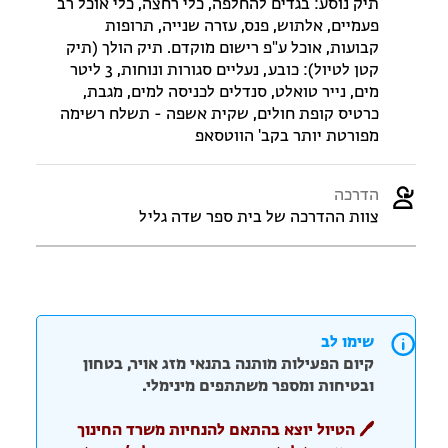
תיק נוסע: בגדים להחלפה, כלי רחצה, כלי אוכל רב
פעמיים, אלתוש, פנס, עזרה שנייה, תרופות
קבועות, אוכל ע"פ רישום מוקדם. תיק הולך (תיק
קטן לטיול): כובע, נעליים סגורות ונוחות, 3 ליטר
מים, נייר טואלט, סנדלים לכניסה למים, מגבת,
כרטיס קופת חולים, שקית אשפה - תשלח רשימה
מפורטת יותר בקב' הווטסאפ
הדרכה
צוות ההדרכה של בית ספר שדה גליל
שימו לב
קיום הפעילות מותנה בתנאי מזג אויר, בטחון
ובטיחות ומספר משתתפים מינימלי.
🖊️ הטיול יוצא בהתאם להנחיות משרד החינוך