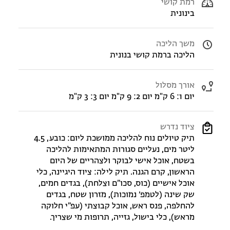
רמת קושי
בינונית
משך הליכה
הליכה ברמת קושי בנונית
אורך מסלול
יום 1: 6 ק"מ יום 2: 9 ק"מ יום 3: 3 ק"מ
ציוד נדרש
תיק טיולים נוח להליכה ממושכת ליום: כובע, 4.5
ליטר מים, נעליים סגורות המתאימות להליכה
בשטח, אוכל אישי לבוקר ולצהריים של היום
הראשון, קרם הגנה. תיק לילה: ציוד היגיינה, כלי
אוכל אישיים (כוס, סכו״ם וצלחת), בגדים חמים,
שק שינה (לטמפ׳ נמוכות), מזרון שטח, בגדים
להחלפה, פנס ראש, אוכל קבוצתי (עפ״י חלוקה
מראש), כלי בישול, גזייה, תרופות מי שצריך.