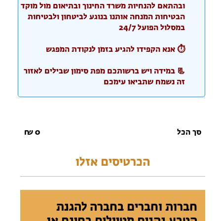
ובהתאם להנחיות משרד החינוך ובתיאום מול מוקד
הבטיחות המנחה אותנו בנוגע לביטחון ולבטיחות
במסלול הפועל 24/7
⏱️ אנא הקפידו להגיע בזמן לנקודת המפגש
📃 במידה ויש ברשותכם מפת סימון שבילים לאזור
זה נשמח שתביאו עימכם
סך הכל
0
₪
הכרטיסים אזלו
חברות וחברים בחברה להגנת
הטבע נהנים מטיולים בחינם או