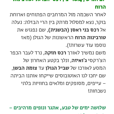
הרוח
לאחר השכמה מול המרחבים הפתוחים וארוחת
בוקר, נצא למסלול מרתק בין הרי הבזלת: נעלה
אל
רכס בני ראסן (הבשנית)
, שם נפגוש את
טורבינות הרוח
הראשונות של הגולן (מאז
נוספו עוד עשרות!).
משם נמשיך לאורך
רכס חזקה
, נרד לעבר הכפר
הצ'רקסי
ג'ואיזה
, ונלך בקטע האחרון של
המסע לאורכו של
שביל הגולן
עד
צומת הבשן
,
שם יחכו לנו האוטובוסים שייקחו אותנו הביתה
– עייפים, מסופקים ומלאים בחוויות בלתי
נשכחות!
שלושה ימים של טבע, אתגר ונופים מרהיבים –