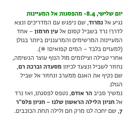
יום שלישי, 8.4- מהפסגות אל המעיינות
נגיע אל
נמרוד
, שם ניפגש עם המדריכים ונצא
לדרך! נרד בשביל קסום אל
עין חרמון
– אחד
המעיינות המרשימים והמרעננים ביותר בגולן
(למעזים בלבד – המים קפואים! ❄).
אחרי טבילה וצילומים מול הנוף עוצר הנשימה,
נחזור לשביל ונצעד לכיוון
מסעדה וברכת רם
,
שם נקיף את האגם ממערב ונחזור אל שביל
הגולן.
נמשיך סביב
הר אודם
, נטפס לפסגתו, ואז נרד
אל
חניון הלילה הראשון שלנו – חניון פלס"ר
7
, שם יחכה לנו מרק חם ולילה תחת הכוכבים.