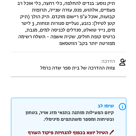
תיק נוסע: בגדים להחלפה, כלי רחצה, כלי אוכל רב
פעמיים, אלתוש, פנס, עזרה שנייה, תרופות
קבועות, אוכל ע"פ רישום מוקדם. תיק הולך (תיק
קטן לטיול): כובע, נעליים סגורות ונוחות, 3 ליטר
מים, נייר טואלט, סנדלים לכניסה למים, מגבת,
כרטיס קופת חולים, שקית אשפה - תשלח רשימה
מפורטת יותר בקב' הווטסאפ
הדרכה
צוות ההדרכה של בית ספר שדה כרמל
שימו לב
קיום הפעילות מותנה בתנאי מזג אויר, בטחון
ובטיחות ומספר משתתפים מינימלי.
🖊️ הטיול יוצא בכפוף להנחיות פיקוד העורף