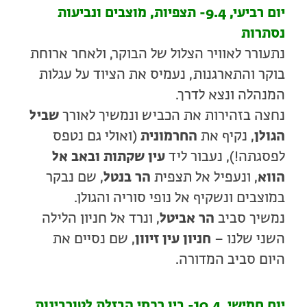
יום רביעי, 9.4- תצפיות, מוצבים ונביעות
נסתרות
נתעורר לאוויר הצלול של הבוקר, ולאחר ארוחת
בוקר והתארגנות, נעמיס את הציוד על עגלות
המנהלה ונצא לדרך.
נחצה בזהירות את הכביש ונמשיך לאורך
שביל
הגולן
, נקיף את
החרמונית
(ואולי גם נטפס
לפסגתה!), נעבור ליד
עין שקתות ובאב אל
הווא
, ונעפיל אל תצפית
הר בנטל
, שם נבקר
במוצבים ונשקיף אל נופי סוריה והגולן.
נמשיך סביב
הר אביטל
, ונרד אל חניון הלילה
השני שלנו –
חניון עין זיוון
, שם נסיים את
היום סביב המדורה.
יום חמישי, 10.4- בין רכסי הבזלת לטורבינות