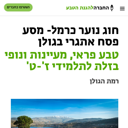
החברה
להגנת הטבע
הצטרפו כחברים
חיפוש
כניסת חברים
חוג נוער כרמל- מסע
סל קניות
פסח אתגרי בגולן
הזמינו פעילויות וטיולים מודרכים
טבע פראי, מעיינות ונופי
בזלת לתלמידי ז'-ט'
רמת הגולן
הזמינו פעילויות וטיולים מודרכים
בתי ספר שדה
טיולים למבוגרים: ארץ אהבתי
המגזין – כל מה שקורה בטבע