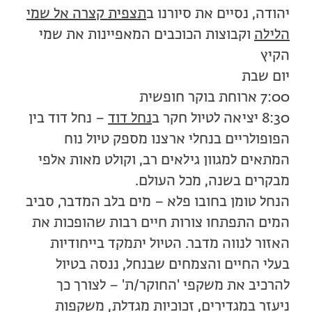
יהודה, נסיים את סיורנו ב
תצפית קצרה אל שמי
הלילה
וקבוצות הכוכבים המאפיינות את שמי
הקיץ
יום שבת
7:00 ארוחת בוקר חופשית
8:30 יציאה לטיול חקר ב
נחל דוד
– נחל דוד בין
הפופולריים בנחלי ארצנו מספק טיול נוח
המתאים למגוון גילאים רב, וקולט מאות אלפי
מבקרים בשנה, מכל העולם.
הנחל טומן בחובו פלא – מים בלב המדבר, סביב
המים התפתחו צורות חיים רבות שהופכות את
האזור לנווה מדבר. הטיול יתמקד בייחודיות
בעלי החיים והצמחים שבנחל, ננסה בטיול
להרכיב את משקפי 'החוקר/ת' – לצורך כך
ניעזר במגדירים, זכוכיות מגדלת, משקפות