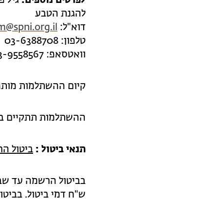
לפרטים נוספים:
גיל פ
להגנת הטבע
דוא"ל:
m@spni.org.il
טלפון: 03-6388708
וואטסאפ: 03-9558567
קיום ההשתלמות מות
ההשתלמות תתקיים ב
תנאי ביטול :
ביטול ה
ש"ח דמי ביטול. בביטול הרשמה פחות מ-7 י