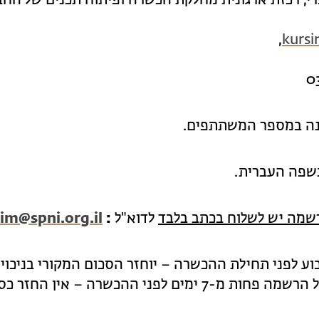
רי, רכזת ארגונית מחלקת הכשרה ופיתוח תכנים של הח
,
kursi
נה במספר המשתתפים.
שפה העברית.
רשמה יש לשלוח בכתב בלבד
לדוא"ל
:
im@spni.org.il
מים לפני ההכשרה – אין החזר כספי.