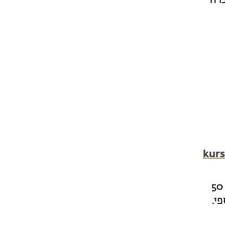
ברה
kurs
בביטול הרשמה עד שבוע לפני תחילת ההכשרה – יוחזר הסכום המקורי בניכוי 50