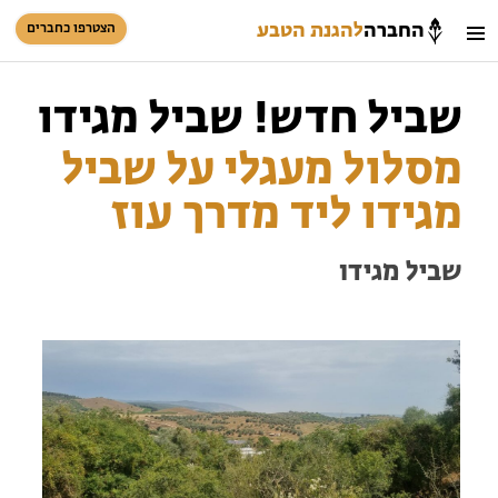
החברה
להגנת הטבע
הצטרפו כחברים
חיפוש
כניסת חברים
שביל חדש! שביל מגידו
סל קניות
מסלול מעגלי על שביל
הזמינו פעילויות וטיולים מודרכים
מגידו ליד מדרך עוז
שביל מגידו
הזמינו פעילויות וטיולים מודרכים
בתי ספר שדה
טיולים למבוגרים: ארץ אהבתי
המגזין – כל מה שקורה בטבע