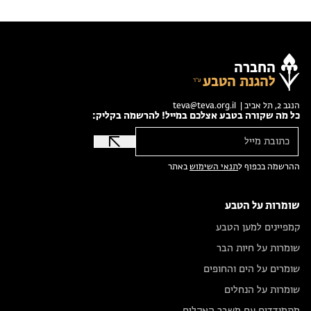
החברה
להגנת הטבע
הנגב 2, תל אביב |
teva@teva.org.il
כל מה שקורה בטבע אצלכם במייל! להרשמה בקליק:
ההרשמה בכפוף ל
תנאי השימוש
באתר
שומרות על הטבע
קמפיינים למען הטבע
שומרות על חיות הבר
שומרים על הים והחופים
שומרות על הנחלים
מתמודדים עם משבר האקלים