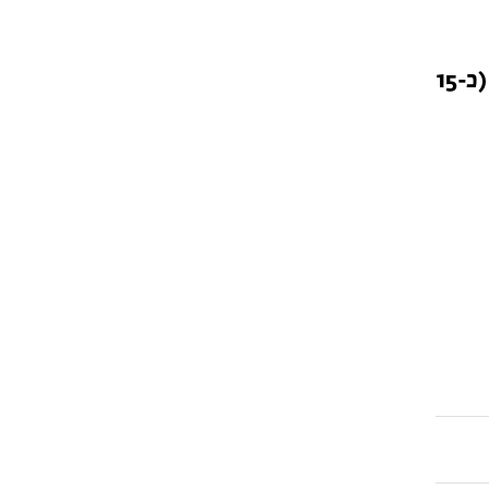
בונוס מיוחד לנרשמים לפעילות ולינה: כניסה חינם לבריכת הקאנטרי בספיר! (כ-15