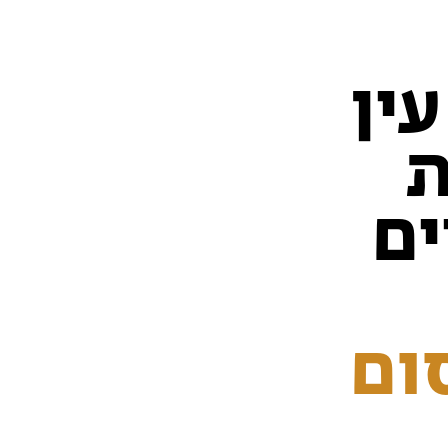
ין
ת
ים
סום