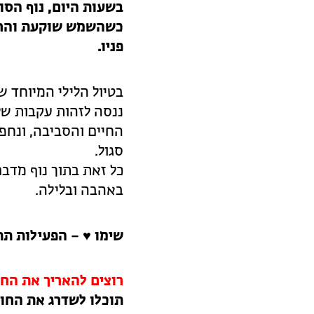
בשעות היום, נוף הסו
כשהשמש שוקעת והחום
פניו.
בטיול הלילי המיוחד ש
ננסה לזהות עקבות של
החיים והסביבה, ונחפ
סגול.
כל זאת בתוך נוף מדב
באהבה ובלילה.
שימו ♥️ – הפעילות תתחיל בשע
רוצים להאריך את החו
תוכלו לשדרג את החוו