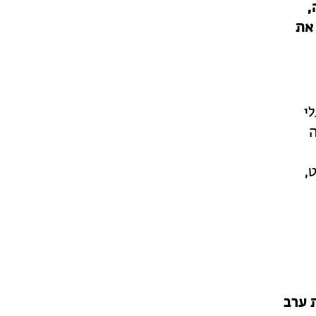
,
את
י
ה
,
 ערב