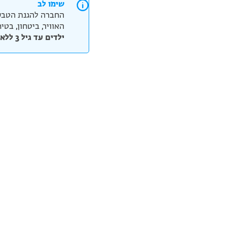
שימו לב
החברה להגנת הטבע
האוויר, ביטחון, בט
ילדים עד גיל 3 ללא תשלום, אנא ציינו בצ'ק אאוט את כמות הילדים וגילם.