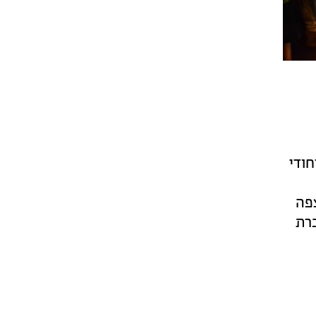
חודי
צפה
כרת