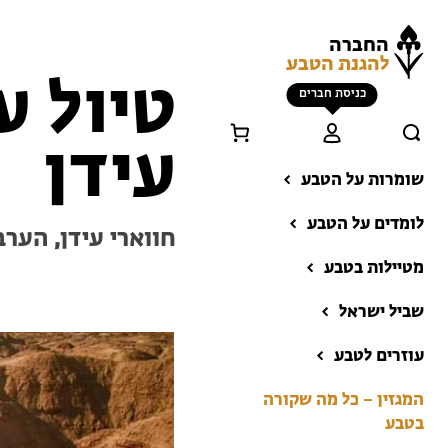
החברה
להגנת הטבע
טיול ע
כניסת חברים
עידן
שומרות על הטבע
לומדים על הטבע
חווארי עידן, הער
מטיילות בטבע
שביל ישראל
הזמינו טיול מודרך
עוזרים לטבע
בתי ספר שדה
טיולים למבוגרים: ארץ
המגזין – כל מה שקורה
אהבתי
בטבע