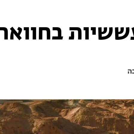
ששיות בחווארי
בה