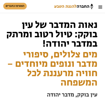
החברה
להגנת הטבע
הצטרפו כחברים
חיפוש
כניסת חברים
נאות המדבר של עין
סל קניות
בוקק: טיול רטוב ומרתק
הזמינו פעילויות וטיולים מודרכים
במדבר יהודה!
מים צלולים, סיפורי
מדבר ונופים מיוחדים –
חוויה מרעננת לכל
המשפחה
הזמינו פעילויות וטיולים מודרכים
בתי ספר שדה
עין בוקק, מדבר יהודה
טיולים למבוגרים: ארץ אהבתי
המגזין – כל מה שקורה בטבע