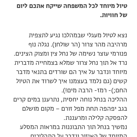
טיול מיוחד לכל המשפחה שייקח אתכם ליום
של חוויות.
נצא לטיול מעגלי שבמהלכו נגיע לתצפית
מרהיבה מהר צרור (הר שולחן). נגלה נוף
פנורמי עוצר נשימה של נחל צין ומצוק הצינים.
נרד אל תוך נחל צרור שמלא בצמחייה מדברית
מיוחד ונדבר על איך הם שורדים בתנאי מדבר
קשים (גם נלמד בעצמנו איך לשרוד את הטיול
החם;)- רמז- הרבה מים!).
ההליכה בנחל נוחה יחסית, נתרענן במים קרים
בגב יפהפה תחת מפל זורם – מקום מושלם
להפסקה קלילה ומרעננת.
נמשיך בנחל תוך התבוננות במראות המסלע
המיוחד של האיזור ונדבר על התהליכים