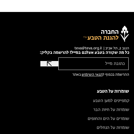
החברה
להגנת הטבע
הנגב 2, תל אביב |
teva@teva.org.il
כל מה שקורה בטבע אצלכם במייל! להרשמה בקליק:
ההרשמה בכפוף ל
תנאי השימוש
באתר
שומרות על הטבע
קמפיינים למען הטבע
שומרות על חיות הבר
שומרים על הים והחופים
שומרות על הנחלים