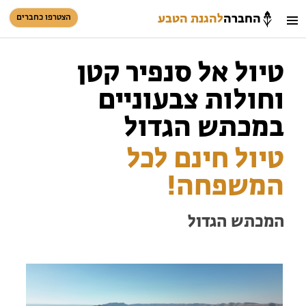
החברה
להגנת הטבע
הצטרפו כחברים
חיפוש
כניסת חברים
טיול אל סנפיר קטן
סל קניות
וחולות צבעוניים
במכתש הגדול
טיול חינם לכל
המשפחה!
הזמינו טיול מודרך
המכתש הגדול
בתי ספר שדה
טיולים למבוגרים: ארץ אהבתי
המגזין – כל מה שקורה בטבע
מחנות קיץ
מחנות קיץ