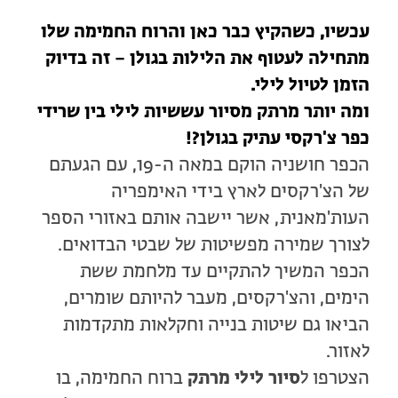
עכשיו, כשהקיץ כבר כאן והרוח החמימה שלו
מתחילה לעטוף את הלילות בגולן – זה בדיוק
הזמן לטיול לילי.
ומה יותר מרתק מ
סיור עששיות לילי בין שרידי
כפר צ'רקסי עתיק בגולן?!
הכפר חושניה הוקם במאה ה-19, עם הגעתם
של הצ'רקסים לארץ בידי האימפריה
העות'מאנית, אשר יישבה אותם באזורי הספר
לצורך שמירה מפשיטות של שבטי הבדואים.
הכפר המשיך להתקיים עד מלחמת ששת
הימים, והצ'רקסים, מעבר להיותם שומרים,
הביאו גם שיטות בנייה וחקלאות מתקדמות
לאזור.
הצטרפו ל
סיור לילי מרתק
ברוח החמימה, בו