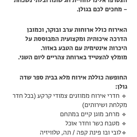
הצטרפו אלינו לחוויית חג שונה ובלתי נשכחת
– מחכים לכם בגולן.
האירוח כולל ארוחות ערב ובוקר, וכמובן
הדרכה איכותית ומקצועית המבוססת על
היכרות אינטימית עם הטבע באזור.
מומלץ להצטייד בארוחת צהריים ליום השני.
החופשה כוללת אירוח מלא בבית ספר שדה
גולן:
🔹 חדרי אירוח ממוזגים צמודי קרקע (בכל חדר
מקלחת ושירותים)
🔹 מרחב מוגן קיים במתחם
🔹 מטבח כשר וחדר אוכל
🔹לובי ובו פינת קפה / תה, טלוויזיה