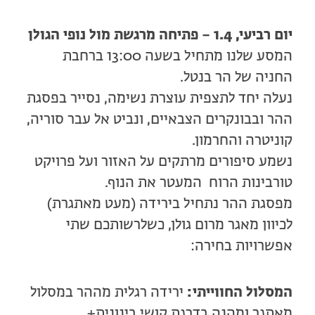
יום רביעי, 1.4 – פתיחה מרגשת מול נופי הגולן
המסע שלנו מתחיל בשעה 13:00 ברחבת
החניה של
הר בנטל
.
נעלה יחד לתצפית עוצרת נשימה, נסייר בפסגת
ההר ובבונקרים הצבאיים, ונביט אל עבר סוריה,
קוניטרה והחרמון.
נשמע סיפורים מרתקים על האזור ועל פרויקט
טורבינות הרוח המעטר את הנוף.
מפסגת ההר נתחיל בירידה (מעט מאתגרת)
לכיוון מאגר מרום גולן, כשלרשותכם שתי
אפשרויות בחירה:
המסלול החווייתי:
ירידה רגלית מההר במסלול
מאתגר ומהנה בדרגת קושי בינונית+.