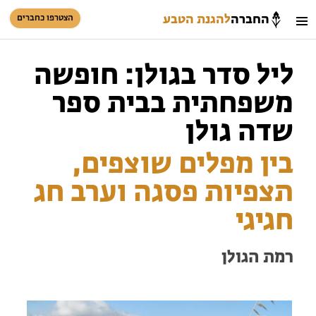
החברה
להגנת הטבע
הצטרפו כחברים
חיפוש
כניסת חברים
ליל סדר בגולן: חופשה
סל קניות
משפחתית בבית ספר
הזמינו פעילויות וטיולים מודרכים
שדה גולן
בין מפלים שוצפים,
תצפיות פסגה וערב חג
חגיגי
הזמינו פעילויות וטיולים מודרכים
רמת הגולן
בתי ספר שדה
טיולים למבוגרים: ארץ אהבתי
המגזין – כל מה שקורה בטבע