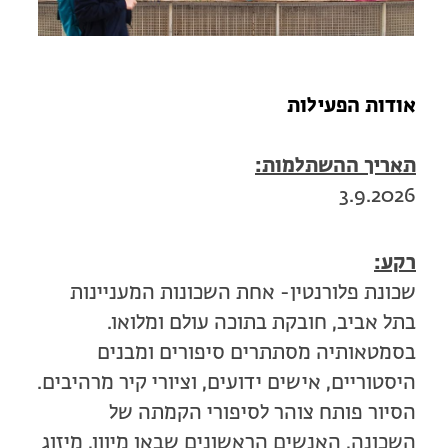
מחנות קיץ
מחנות קיץ
חופשות בבתי ספר שדה
אודות הפעילות
ארץ אהבתי – קבוצות טיולים למבוגרים
תאריך ההשתלמות:
3.9.2026
רקע:
שכונת פלורנטין- אחת השכונות המעניינות
בתל אביב, חובקת בתוכה עולם ומלואו.
בסמטאותיה מסתתרים סיפורים ומבנים
היסטוריים, אישים ידועים, וציורי קיר מרהיבים.
הסיור פותח צוהר לסיפורי הקמתה של
השכונה, האנשים הראשונים שבאו מיוון, מיזוג