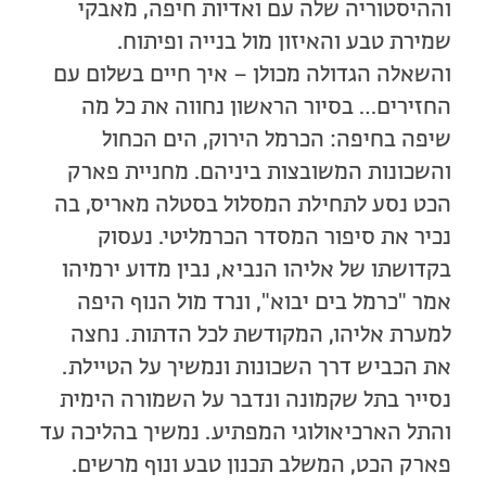
וההיסטוריה שלה עם ואדיות חיפה, מאבקי
שמירת טבע והאיזון מול בנייה ופיתוח.
והשאלה הגדולה מכולן – איך חיים בשלום עם
החזירים… בסיור הראשון נחווה את כל מה
שיפה בחיפה: הכרמל הירוק, הים הכחול
והשכונות המשובצות ביניהם. מחניית פארק
הכט נסע לתחילת המסלול בסטלה מאריס, בה
נכיר את סיפור המסדר הכרמליטי. נעסוק
בקדושתו של אליהו הנביא, נבין מדוע ירמיהו
אמר "כרמל בים יבוא", ונרד מול הנוף היפה
למערת אליהו, המקודשת לכל הדתות. נחצה
את הכביש דרך השכונות ונמשיך על הטיילת.
נסייר בתל שקמונה ונדבר על השמורה הימית
והתל הארכיאולוגי המפתיע. נמשיך בהליכה עד
פארק הכט, המשלב תכנון טבע ונוף מרשים.