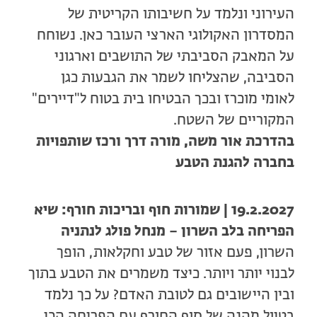
העירוני ונלמד על חשיבותו הקריטית של
המסדרון האקולוגי הארצי העובר כאן. נשוחח
על המאבק הסביבתי של התושבים וארגוני
הסביבה, שהצליחו לשמר את הגבעות כגן
לאומי מוכרז ובכך הבטיחו בית בטוח ל"דיירים"
המקוריים של השטח.
בהדרכת אור משה, מורה דרך ורכז שותפויות
בחברה להגנת הטבע
19.2.2027 | שמורות חוף ובריכות חורף: שיא
הפריחה בלב השרון – מנחל פולג לנתניה
השרון, פעם אזור של טבע וחקלאות, הופך
לבנוי יותר ויותר. כיצד משמרים את הטבע בתוך
ובין היישובים גם לטובת האדם? על כך נלמד
בטיול מהנה של סוף החורף עם הפריחה הכי