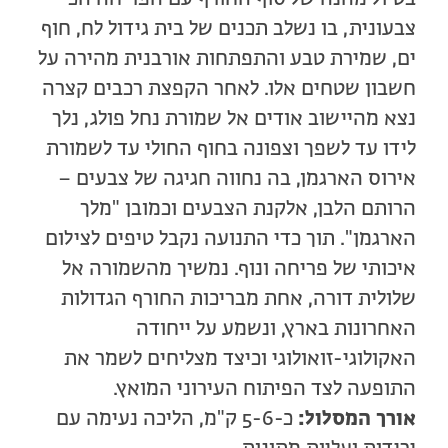
צבעונית, בו נשלב תכנים של בית גידול לח, חוף
ים, שמירת טבע והתפתחות אורבנית מהירה על
חשבון שטחים אלו. לאחר הקפצת רכבים קצרה
נצא מהיישוב אודים אל שמורת נחל פולג, נלך
לידו עד לשפך וצפונה בחוף החולי עד לשמורת
אירוס הארגמן, בה נחווה חגיגה של צבעים –
הרותם הלבן, אלקנת הצבעים וכמובן "מלך
הארגמן". תוך כדי התנועה נקבל טיפים לצילום
איכותי של פריחה ונוף. נמשיך מהשמורה אל
שלולית דורה, אחת מבריכות החורף הגדולות
האחרונות בארץ, ונשמע על ייחודה
האקולוגי-זואולוגי וכיצד מצליחים לשמר את
התופעה לצד הפיתוח העירוני המואץ.
אורך המסלול:
כ-5-6 ק"מ, הליכה נעימה עם