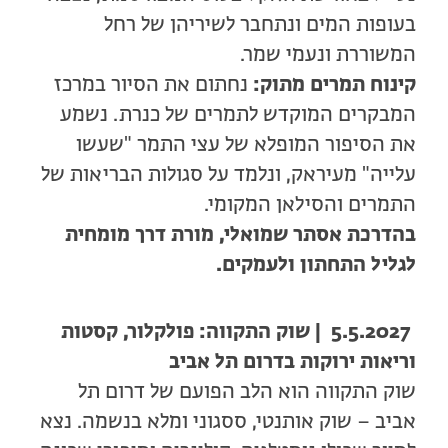
בעופות המים ונתחבר לשיריהן של רחל
המשוררת ונעמי שמר.
קינוח תמרים מתוק:
נחתום את הסיור במרכז
המבקרים המוקדש לתמרים של כנרת. נשמע
את הסיפור המופלא של עצי התמר "שעשו
עלייה" מעיראק, ונלמד על סגולות הבריאות של
התמרים והסילאן המקומי.
בהדרכת אסתר שמואלי, מורת דרך מומחית
לגליל התחתון ולעמקים.
5.5.2027 | שוק התקווה: פולקלור, קסטות
וריאות ירוקות בדרום תל אביב
שוק התקווה הוא הלב הפועם של דרום תל
אביב – שוק אותנטי, ססגוני ומלא בנשמה. נצא