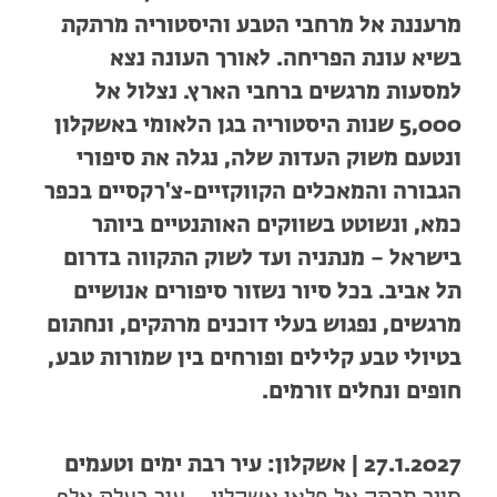
מרעננת אל מרחבי הטבע והיסטוריה מרתקת
בשיא עונת הפריחה. לאורך העונה נצא
למסעות מרגשים ברחבי הארץ. נצלול אל
5,000 שנות היסטוריה בגן הלאומי באשקלון
ונטעם משוק העדות שלה, נגלה את סיפורי
הגבורה והמאכלים הקווקזיים-צ'רקסיים בכפר
כמא, ונשוטט בשווקים האותנטיים ביותר
בישראל – מנתניה ועד לשוק התקווה בדרום
תל אביב. בכל סיור נשזור סיפורים אנושיים
מרגשים, נפגוש בעלי דוכנים מרתקים, ונחתום
בטיולי טבע קלילים ופורחים בין שמורות טבע,
חופים ונחלים זורמים.
27.1.2027 | אשקלון: עיר רבת ימים וטעמים