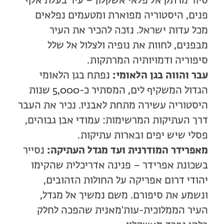
סיור מרתק אל פלאי אשקלון – עיר בעלת אלף
פנים, היסטוריה מפוארת ומטעמים נפלאים
מכל עדות ישראל. נזכה להכיר את העיר
מבפנים, לחוות את נופיה ולצלול אל שלל
סיפוריה ודמויותיה המרתקות.
עבר והווה בגן הלאומי:
נפתח בגן הלאומי
הגדול המשקיף לים, המסתיר כ-5,000 שנות
היסטוריה עשירה מתחת לאבניו. נכיר את העבר
דרך העתיקות המרשימות: עמודי אבן גבוהים,
פסלי שיש יפים ובארות עתיקות.
מאפרידר המודרנית ועד מגדל העתיקה:
נסייר
בשכונת אפרידר – פנינה אדריכלית שהקימו
יהודי דרום אפריקה על החולות הזהובים,
ונשמע את סיפורם. משם נמשיך אל מגדל,
העיר הממלוכית-עות'מאנית שהפכה לחלק