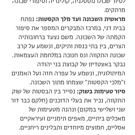
לסיור שכולו נוסטלגיה, קולינריה וסיפורי שכונה
מרתקים.
מראשית השכונה ועד מלך הקסטות:
נפתח
בבית דני, במרכז המבקרים המספר את סיפור
הקמתה של השכונה. משם נצעד ברחובותיה
הצרים, בין בתי כנסת ותיקים, ונשמע על קרב
שכונת התקווה ונס חנוכה במלחמת העצמאות.
נבקר באצטדיון של קבוצת בני יהודה
המיתולוגית, ונשמע על עפרה חזה ועל האמנים
ו"מלכי הקסטות" שצמחו מתוך השכונה.
סיור טעימות בשוק:
נסייר בין הבסטות של שוק
התקווה, נכיר את בעלי הדוכנים (חלקם כבר דור
שני ושלישי במקום) ונהנה מטעימות של
מאכלים ביתיים, מאפים תימניים ועיראקיים
אסליים, חמוצים מיוחדים ותבלינים ריחניים.