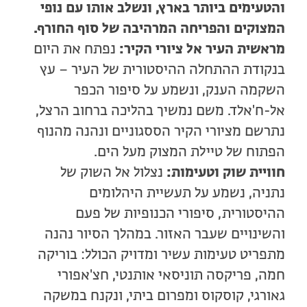
והטעימים ביותר בארץ, ונשלב אותו עם נופי
המצוקים והפריחה המרהיבה של סוף החורף.
מראשית העיר אל ציורי הקיר:
נפתח את היום
בנקודת ההתחלה ההיסטורית של העיר – עץ
השקמה הענק, ונשמע על סיפור הכפר
אל-ח'אלד. משם נמשיך בהליכה ברחוב הרצל,
נתרשם מציורי הקיר הססגוניים ונהנה מהנוף
הפתוח של טיילת המצוק מעל הים.
חוויית שוק וטעימות:
נצלול אל השוק של
נתניה, נשמע על תעשיית היהלומים
ההיסטורית, סיפורי הכנופיות של פעם
והשינויים שעבר האזור. במהלך הסיור נהנה
מתפריט טעימות עשיר ומדויק הכולל: בוריקה
חמה, פריקסה תוניסאי אותנטי, חצ'אפורי
גאורגי, קוסקוס ומפרום ביתי, ונקנח במשקה