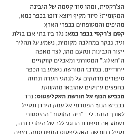
הצ'רקסית, ומהו סוד קסמה של הגבינה
המקומית? סיור מקיף ויוצא דופן בכפר כמא,
מהיפים והמטופחים בכפרי הארץ.
קסם צ'רקסי בכפר כמא:
נלך בין בתי אבן בזלת
וגיר, נבקר במחלבה מקומית, נשמע על תהליך
ייצור הגבינות ונטעם מהן, לצד מאפה
ה"חאלוג'" המסורתי ומאכלים קווקזיים
ייחודיים. במרכז המורשת נשמע בן הכפר
סיפורים מרתקים על מנהגי העדה ונחזה
בחפצים עתיקים שהובאו מהקווקז.
מכביש הנוף אל חורשת האקליפטוס:
נרד
בכביש הנוף הפנורמי אל עמק הירדן ונטייל
לאורך הנהר. ליד "בית המוטור" ההיסטורי
נשמע את סיפורם הנוגע ללב של תימני כנרת,
נטייל בחורשת האקליפטוס המפורסמת, נצפה