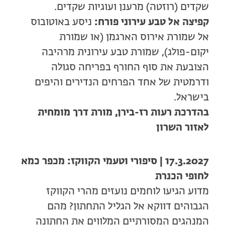
שקדים (רוזטה) מרענן ועוגיות שקדים.
קפיצה אל טבע עירוני פורח:
ניסע באוטובוס
אל שמורת אירוס הארגמן (או שמורת
יקום-פולג), שמורת טבע עירונית מרהיבה
הצובעת את סוף החורף בפריחה סגולה
ודרמטית של אחד הפרחים הנדירים והיפים
בישראל.
בהדרכת רעות רז-בירן, מורת דרך מומחית
לאזור השרון
17.3.2027 | סיפורי וטעמי הקווקז: מכפר כמא
לחופי הכנרת
מדוע הגיעו לוחמים נועזים מהרי הקווקז
הגבוהים דווקא אל הגליל התחתון? מהם
המנהגים המסורתיים המלווים את החתונה