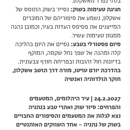
בלתי נפרד מאשקלון.
חגיגת טעימות בשוק:
נסייר בשוק התוסס של
אשקלון, נשמע את סיפוריהם של המוכרים
המייצגים את פסיפס העדות בעיר, וכמובן נהנה
ממגוון טעימות עשיר.
סיום פסטורלי בטבע:
נסיים את היום בהליכה
קלה ומהנה אל שפך נחל שקמה, המוקף
בדיונות חול זהובות ובפריחת חורף צבעונית.
בהדרכת יורם טויטו, מורה דרך תושב אשקלון,
חוקר תולדותיה ואנשיה
24.2.2027 | עיר היהלומים, המטעמים
והפרחים: סיור שוק ואתרי טבע בנתניה
נצא לגלות את המטעמים והסיפורים החבויים
בשוק של נתניה – אחד השווקים האותנטיים