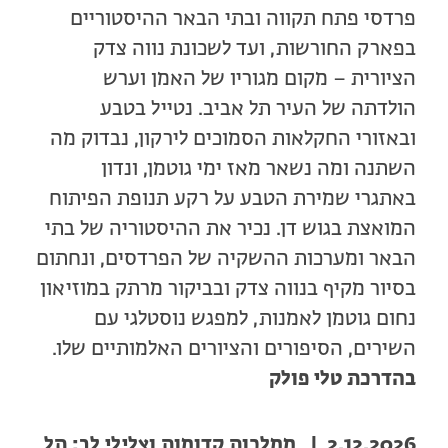
פרדסי פתח תקווה ובתי הבאר ההיסטוריים
בפארק החורשות, ועד לשכונת נווה צדק
הציורית – מקום מגוריו של האמן וערש
הולדתה של העיר תל אביב. נטייל בטבע
ובאזורי החקלאות הסמוכים לירקון, נבדוק מה
השתנה ומה נשאר מאז ימי גוטמן, ונדון
באתגרי שמירת הטבע על רקע תנופת הפיתוח
המואצת בגוש דן. נכיר את ההיסטוריה של בתי
הבאר ומערכות ההשקיה של הפרדסים, ונחתום
בסיור מקיף בנווה צדק ובביקור מרתק במוזיאון
נחום גוטמן לאמנות, למפגש נוסטלגי עם
השירים, הסיפורים והציורים האלמותיים שלו.
בהדרכת טלי פולק
2.12.2026 | ממלכות קדומות וצלילי לב: תל