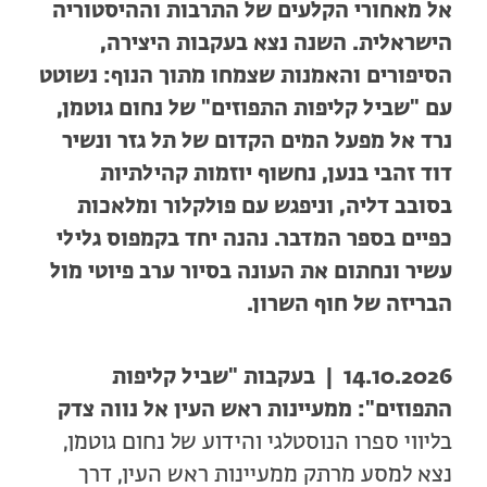
אל מאחורי הקלעים של התרבות וההיסטוריה
הישראלית. השנה נצא בעקבות היצירה,
הסיפורים והאמנות שצמחו מתוך הנוף: נשוטט
עם "שביל קליפות התפוזים" של נחום גוטמן,
נרד אל מפעל המים הקדום של תל גזר ונשיר
דוד זהבי בנען, נחשוף יוזמות קהילתיות
בסובב דליה, וניפגש עם פולקלור ומלאכות
כפיים בספר המדבר. נהנה יחד בקמפוס גלילי
עשיר ונחתום את העונה בסיור ערב פיוטי מול
הבריזה של חוף השרון.
14.10.2026 | בעקבות "שביל קליפות
התפוזים": ממעיינות ראש העין אל נווה צדק
בליווי ספרו הנוסטלגי והידוע של נחום גוטמן,
נצא למסע מרתק ממעיינות ראש העין, דרך