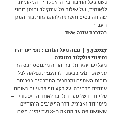
נשמע על החיבור בין ההיסטוריה המקומית
ללאומית, ועל שילוב של אומץ לב וחוסן רוחני
שהיווה בסיס והשראה להתפתחות כוח המגן
העברי.
בהדרכת עדנה אשד
3.3.2027 | גבוה מעל המדבר: נופי יער יתיר
וסיפורי פולקלור בסנסנה
מעל יער יתיר ומדבר יהודה מתנוסס רכס הר
עמשא, המציע בעונה זו תצפית נפלאה לכל
רוחות השמיים ומרחבים המתכסים בפריחה
עונתית מרהיבה. על רקע נוף פראי זה נשוחח
על ייחודו של ספר המדבר לאורך ההיסטוריה –
מימי דוד ואביגיל, דרך היישובים היהודיים
ששגשגו פה עד המאה ה-8 ועד ימינו. משם