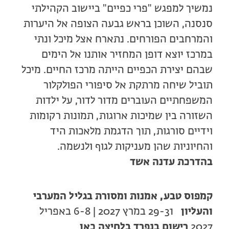
נמשיך למפגש "פרי כפיים" ביישוב הקהילתי
סנסנה, השוכן בראש גבעה הצופה אל היערות
והמרחבים הפורחים. נתארח אצל מיכל ונתי
במרכז יוצא דופן המחזיר אותנו אל הימים
שבהם יצירת הכפיים הייתה מרכז החיים. מיכל
תוביל שיחה מרתקת אל סיפורי הפולקלור
המשפחתיים העוברים מדור לדור, על ילדות
השזורה בין שמיכות ארוגות, תמונות רקומות
וידיים סורגות, תוך הדגמת מלאכות היד
והחיוניות שהן מעניקות לגוף ולנשמה.
בהדרכת עדנה אשד
קמפוס טבע, אמנות ומסורת בגליל המערבי
והעליון
29-31 במרץ 2027 | 6-8 באפריל
2027
רישום בנפרד
בלחיצה כאן