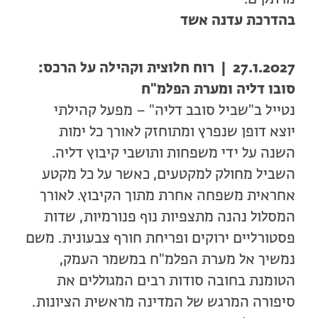
בהדרכת עדנה אשד
27.1.2027 | רוח חלוצית וקהילה על הרכס:
סובו דליה ומערת הפלמ"ח
נטייל ב"שביל סובב דליה" – מפעל קהילתי
יוצא דופן שנפרץ ומתוחזק לאורך כל ימות
השנה על ידי משפחות ותושבי קיבוץ דליה.
השביל מחולק למקטעים, כאשר על כל מקטע
אחראית משפחה אחרת מתוך הקיבוץ. לאורך
המסלול נהנה מתצפיות נוף פנורמיות, שדות
פסטורליים ירוקים ופריחת חורף צבעונית. משם
נמשיך אל מערת הפלמ"ח במשמר העמק,
הטומנת בחובה סודות רבים המגוללים את
סיפורה המרגש של המדינה מראשית הציונות.