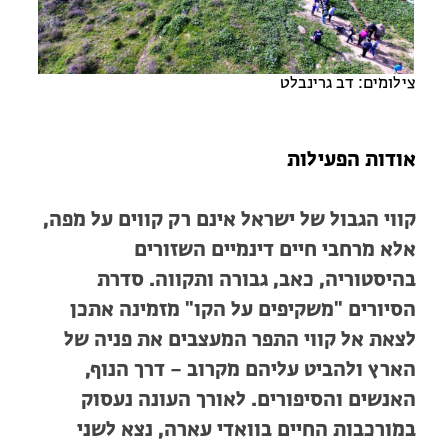
מחנות קיץ
מחנות קיץ
חופשות בבתי ספר שדה
צילומים: דב גרינבלט
ארץ אהבתי – קבוצות טיולים למבוגרים
אודות הפעילות
קווי הגבול של ישראל אינם רק קווים על מפה,
אלא מרחבי חיים דינמיים השזורים
בהיסטוריה, כאב, גבורה ותקווה. סדרת
הסיורים "משקיפים על הקו" מזמינה אתכן
לצאת אל קווי התפר המעצבים את פניה של
הארץ ולהביט עליהם מקרוב – דרך הנוף,
האנשים והסיפורים. לאורך העונה נעסוק
במורכבות החיים בוואדי עארה, נצא לשני