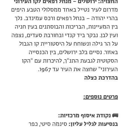
החצויה: ירושלים – מנחל רפאים לקו העירוני
מדרום לעיר נטייל באחד ממסלולי הטבע היפים
בהרי יהודה – בנחל רפאים ורכס עמינדב. נלך
בין המעיינות, הבריכות והבוסתנים בעין חניה
ועין לבן. נבקר ביד קנדי ובחורבת סעדים, נצפה
על הר גילה ונשוחח על היסטוריית קו הגבול
באזור. נסיים בלב ירושלים, בין הכנסייה
הסקוטית לגבעת התנ"ך, להיכרות עם "הקו
העירוני" שחצה את העיר עד 1967.
בהדרכת כצלה
פרטים נוספים:
🚌
נקודת איסוף מרכזיות:
בנסיעות לגליל עליון:
סינמה סיטי, כפר