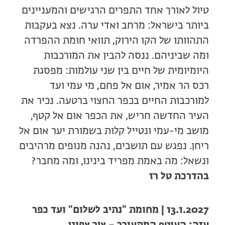
טיול לאורך אחד התפרים הרגישים והמעניינים
ביותר בישראל: מרחב ואדי ערה. נצא בעקבות
התהוותו של הקו הירוק, תוואי חומת ההפרדה
ומה שביניהם. ננסה להבין את המורכבות
היומיומית של חיים בין שני עולמות: מפסגת
רכס הר אמיר, אום אל פחם, מי עמי ועד
למורכבות החיים בכפר החצוי ברטעה. נכיר את
העיר החדשה חריש, את הכפר אום אל קטף,
מושב מי-עמי ונטייל קלות בשמורת יער אום אל
ריחן. נפגש עם תושבים, נהנה מנופים מרהיבים
ונשאל: מה באמת מפריד בינינו, ומה מחבר?
בהדרכת טל רז
13.1.2027 | מחומת "נתיב לשלום" ועד כפר
עזה: העוטף המתעורר – ציר צפוני