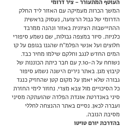
העוטף המתעורר – ציר דרומי
המשך הכרות מעמיקה עם האזור ליד החלק
הדרומי של גבול הרצועה, נעסוק בראשית
ההתיישבות הציונית באזור ונהנה ממרבד
כלניות. סיור במצפה גבולות, שם נשמע סיפורי
חלוצים ועל אנשי הפלמ"ח שהגנו בגופם על קו
המים החדש לנגב וחלקם שילמו מחיר כבד.
נשוחח על ה-7.10 עם חבר כיתת הכוננות של
קיבוץ מגן. באתר נירים הישנה נשמע סיפור
גבורה שלא יאמן על מקום קטן שהחזיק כנגד
כל הסיכויים מול צבא מצרי. נחזור לימי החזרת
סיני באנדרטת אוגדת הפלדה שהועתקה מסיני
ועברה לכאן. נסיים באתר ההנצחה לחללי
מסיבת הנובה.
בהדרכת יורם טויטו