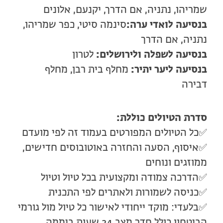
שמריהו, נתניה, אם הדרך, יקנעם, אלונים
בנסיעה לואדי ערה:
סינמה סיטי, כפר שמריהו,
נתניה, אם הדרך
בנסיעה לשפלה ולירושלים:
לטרון
בנסיעה ליער יתיר:
מחלף בית רבן, מחלף
דבירה
סדרת הטיולים כוללת:
✅כל הטיולים המפורטים בעמוד זה לפי מועדם
✅איסוף, הסעה והחזרה באוטובוסים חדישים,
ממוזגים ונוחים
✅הדרכה צמודה ומקצועית בכל טיול וטיול
✅כניסה לשמורות ולאתרים לפי התכנית
✅בלעדי: מוקד ייחודי לאישור כל טיול מול גורמי
הביטחון כולל חדר מצב 24 שעות ביממה