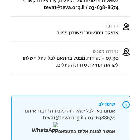
לשאלות פרטניות על הטיולים, צרו איתנו קשר -
teva1@teva.org.il / 03-638-8674
הדרכה
אחיקם ויסנשטרן וישורון פישר
נקודת מפגש
07:30 - נקודות מפגש בהתאם לכל טיול יישלחו
לקראת תחילת סדרת הטיולים.
שימו לב
אנחנו כאן לכל שאלה והתלבטות! דברו איתנו –
teva1@teva.org.il / 03-6388674
אפשר לפנות אלינו בווטסאפ