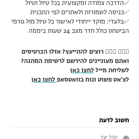
✅הדרכה צמודה ומקצועית בכל טיול וטיול
✅כניסה לשמורות ולאתרים לפי התכנית
✅בלעדי: מוקד ייחודי לאישור כל טיול מול גורמי
הביטחון כולל חדר מצב 24 שעות ביממה
🙋🏻‍♀️ 🙋🏼‍♂️
רוצים להתייעץ? אזלו הכרטיסים
ואתם מעוניינים להירשם לרשימת המתנה?
לשליחת מייל
לחצו כאן
לצ'אט פשוט ונוח בוואטסאפ
לחצו כאן
חשוב לדעת
קהל יעד