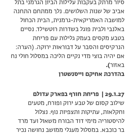
סיור מרתק בעקבות עלילות הביון הגרמני בתל
אביב של שנות השלושים. נלך ממתחם התחנה
למושבה האמריקאית-גרמנית, הבית הכחול
באלנבי ולבית פוגל בשדרות רוטשילד. נסיים
בטבע מקסים בעמק גלילות עם פריחת
הנרקיסים והסבר על דבוראות ירוקה. (הערה:
אם יהיה בוצי מדי נקיים הליכה במסלול חולי נח
באזור
).
בהדרכת אחיקם וייסנשטרן
29.1.27 | פריחת חורף בפארק עדולם
שילוב קסום של טבע ירוק ופורח, מטעים
וחקלאות, עתיקות ותצפיות נוף. נצלול
להיסטוריה מימי דוד הבורח משאול ועד מרד
בר כוכבא. במסלול מעגלי ממושב נחושה נכיר