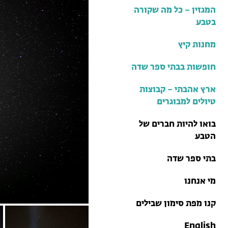
בתי ספר שדה
המגזין – כל מה שקורה
טיולים למבוגרים: ארץ
בטבע
אהבתי
מחנות קיץ
מחנות קיץ
חופשות בבתי ספר שדה
ארץ אהבתי – קבוצות
טיולים למבוגרים
בואו להיות חברים של
הטבע
בתי ספר שדה
מי אנחנו
קנו מפת סימון שבילים
English