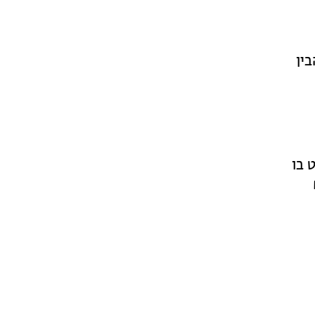
ין
 בו