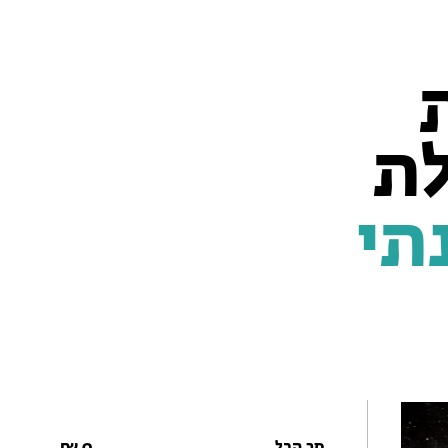
לת
תי