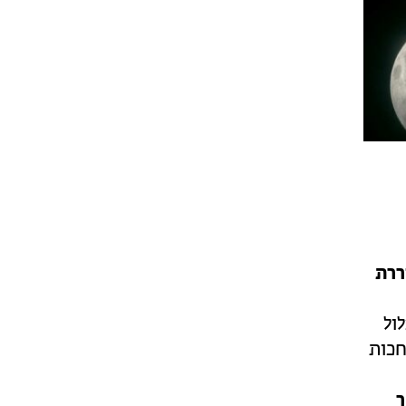
ררת
ול
חכות