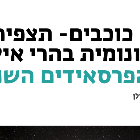
כוכבים- תצפית
ומית בהרי אי
פרסאידים השנ
לן