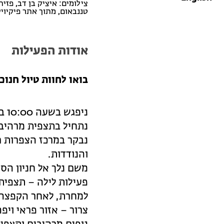
צילומים: איציק בן דב, פז
טננבאום, מתוך אתר פיקיויקי
אודות הפעילות
בואו לחוות טיול חנוכ
ניפגש בשעה 10:00 בתחנת סבידור בתל אביב, משם ניסע אל מדרשת בן גוריון.
נתחיל בתצפית מרהיבה 
נבקר במרכז הצפרות רמ
והנודדות.
משם נלך אל חניון הסר
פעילות לילה – תצפית כ
למחרת, לאחר הקפצה ק
צרור – אזור פראי וי