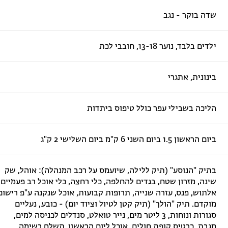
שדה בוקר - נגב
ילדים בלבד, נוער 13-18, חובבי לכת
בינונית, אתגרי
הליכה בשבילי עפר כולל טיפוס ביתדות
ביום הראשון 1.5 ביום השני 6 ק"מ ביום השלישי 2 ק"ג
בתיק "הנוסע" (תיק ללילה, שיועמס על רכב המנהלה): אוהל, שק
שינה, מזרון שטח, בגדים להחלפה, כלי רחצה, כלי אוכל רב פעמיים,
אלתוש, פנס, עזרה שנייה, תרופות קבועות, אוכל שנקנה ע"פ רישום
מוקדם. תיק "הולך" (תיק קטן לטיול וציוד יום) - כובע, נעליים
סגורות ונוחות, 3 ליטר מים, נייר טואלט, סנדלים לכניסה למים,
מגבת, כרטיס קופת חולים, אוכל ליום הראשון. תשלח רשימה