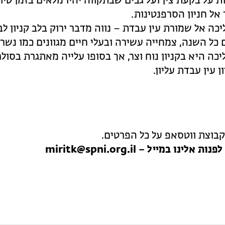
 על בקעת צין ועל גבים שבתקווה יהיו מלאים בזמן טיול
 אל חניון הסרפנטינות.
כה אל שמורת עין עבדת – נווה מדבר ירוק בלב קניון לב
 כל השנה, צמחייה עשירה ובעלי חיים מגוונים כמו נשרי
יכה היא בקניון נוח וצר, אך בסופו עלייה מאתגרת בסול
ן עין עבדת עליון.
קבוצת ווטסאפ על כל הפרטים.
לפנות אלינו במייל – miritk@spni.org.il