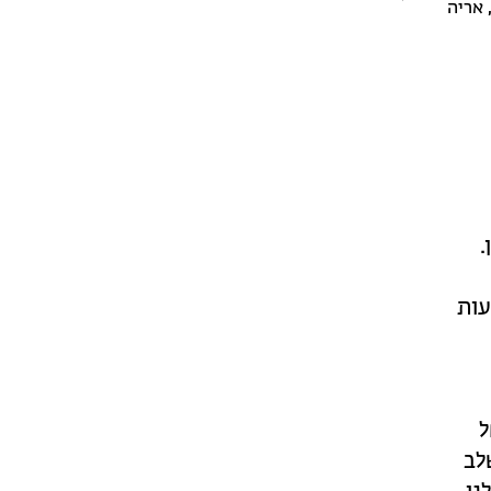
 אריה
עות
ל
לב