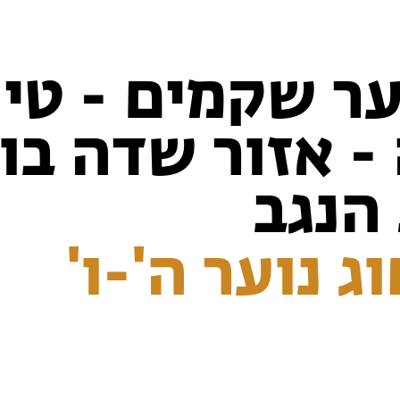
ער שקמים - טיו
- אזור שדה בו
הנגב
ג נוער ה'-ו'