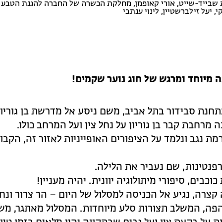
ית שבייד-שייט, אורי קאופמן, מחלקת הכשרה של החברה להגנת הטבע,
, יעל זילברשטיין, לינוי ענתבי
ה מיוחד ומרגש של חוג נוער שקמים!
מרחבת קבר בן גוריון על נחל צין ועל המרחב כולו.
ת נגב ונלמד על הציפורים האופייניות לאזור זה, הקבו
פנטינות, שם נעביר את הלילה.
וכבים, סיפורי מיתולוגיה יוונית. יהיה מעניין!
צרה, נגיע אל הכניסה למסלול של היום – הר צרור ונח
פהפה, המשלב תצורות סלע מיוחדות. המסלול מאתגר, מש