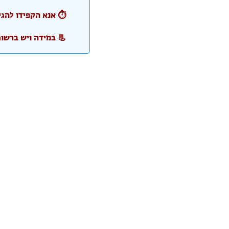
⏱️ אנא הקפידו להג
📃 במידה ויש ברשו