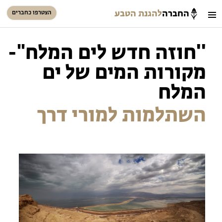
החברה
להגנת הטבע
הצטרפו כחברים
חיפוש
כניסת חברים
''חוזה חדש לים המלח"-
סל קניות
מקורות המים של ים
הזמינו פעילויות וטיולים מודרכים
המלח
השתלמות למורי דרך
הזמינו פעילויות וטיולים מודרכים
בתי ספר שדה
טיולים למבוגרים: ארץ אהבתי
המגזין – כל מה שקורה בטבע