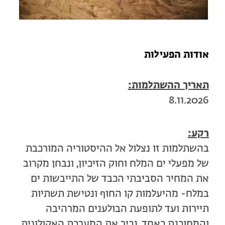
מחנות קיץ
מחנות קיץ
חופשות בבתי ספר שדה
אודות הפעילות
ארץ אהבתי – קבוצות טיולים למבוגרים
תאריך ההשתלמות:
8.11.2026
רקע:
בהשתלמות זו נצלול אל ההיסטוריה המורכבת
של מפעלי ים המלח וחוק הזיכיון, ונבחן מקרוב
את המחיר הסביבתי הכבד של התייבשות ים
במלח- מהיעלמות קו החוף ונטישת תשתיות
תיירות ועד לתופעת הבולענים המרהיבה
והמסוכנת כאחד. נכיר את המערכת האקולוגית