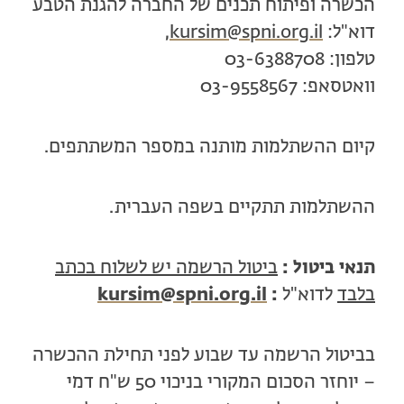
הכשרה ופיתוח תכנים של החברה להגנת הטבע
דוא"ל:
kursim@spni.org.il
,
טלפון: 03-6388708
וואטסאפ: 03-9558567
קיום ההשתלמות מותנה במספר המשתתפים.
ההשתלמות תתקיים בשפה העברית.
תנאי ביטול :
ביטול הרשמה יש לשלוח בכתב
בלבד
לדוא"ל
:
kursim@spni.org.il
בביטול הרשמה עד שבוע לפני תחילת ההכשרה
– יוחזר הסכום המקורי בניכוי 50 ש"ח דמי