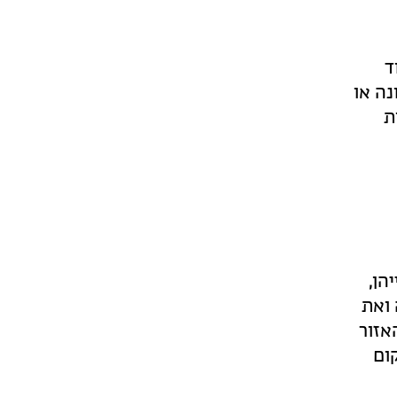
ד
נה או
ת
הן,
 ואת
אזור
ום