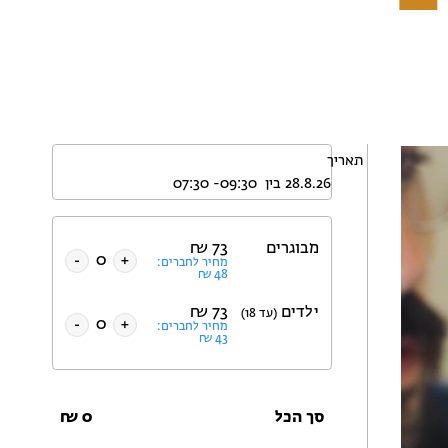
תאריך
מבוגרים
73
₪
-
+
מחיר לחברים:
₪
48
ילדים
73
₪
(עד 18)
-
+
מחיר לחברים:
₪
43
סך הכל
0
₪