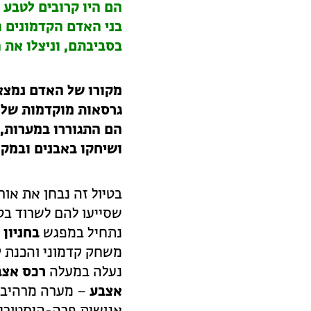
הם היו קרובים לטבע 
בני האדם הקדמונים ה
בסביבתם, וניצלו את
מקורו של האדם נמצא 
גרסאות מוקדמות של ה
הם התגוררו במערות, צ
ושיחקו באבנים ובמקל
בטיול זה נבחן את אור
שסייעו להם לשרוד בט
נתחיל במפגש
בחניון 
משחק קדמוני והכנת ק
נעלה במעלה
רכס אצב
אצבע
– מערה מרהיבה 