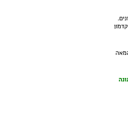
ים.
קדמון
המאה
ונה