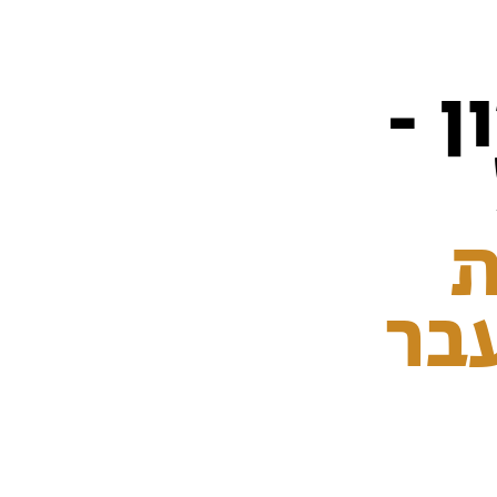
 -
ת
בר