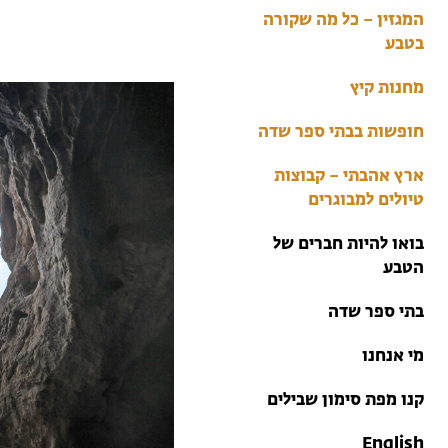
בתי ספר שדה
המגזין – כל מה שקורה
טיולים למבוגרים: ארץ
בטבע
אהבתי
מחנות קיץ
מחנות קיץ
חופשות בבתי ספר שדה
ארץ אהבתי – קבוצות
טיולים למבוגרים
בואו להיות חברים של
הטבע
בתי ספר שדה
מי אנחנו
קנו מפת סימון שבילים
English