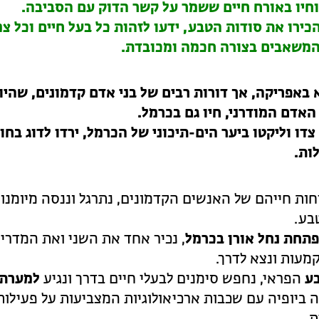
וחיו באורח חיים ששמר על קשר הדוק עם הסביבה.
כירו את סודות הטבע, ידעו לזהות כל בעל חיים וכל צ
 המשאבים בצורה חכמה ומכובדת.
באפריקה, אך דורות רבים של בני אדם קדמונים, שהיו
אדם המודרני, חיו גם בכרמל.
דו וליקטו ביער הים-תיכוני של הכרמל, ירדו לדוג בחו
ות.
חות חייהם של האנשים הקדמונים, נתרגל וננסה מיומנוי
בע.
פתחת נחל אורן בכרמל
, נכיר אחד את השני ואת המדריך
מעות ונצא לדרך.
ע
הפראי, נחפש סימנים לבעלי חיים בדרך ונגיע
למערת
ביופיה עם שכבות ארכיאולוגיות המצביעות על פעילות