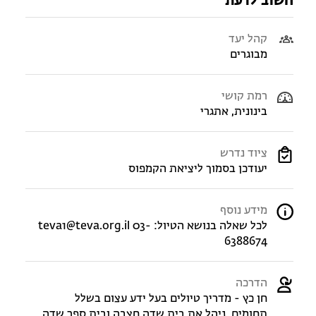
חשוב לדעת
קהל יעד
מבוגרים
רמת קושי
בינונית, אתגרי
ציוד נדרש
יעודכן בסמוך ליציאת הקמפוס
מידע נוסף
לכל שאלה בנושא הטיול: teva1@teva.org.il 03-
6388674
הדרכה
חן כץ - מדריך טיולים בעל ידע עצום בשלל
תחומים. ניהל את בית שדה חצבה ובית ספר שדה