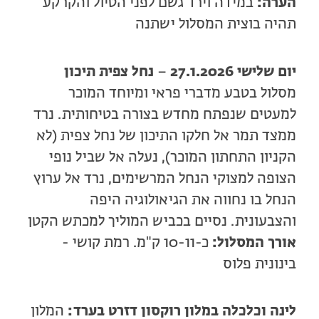
הערה:
במידה וירד גשם לפני הטיול והקרקע
תהיה בוצית המסלול ישתנה
יום שלישי 27.1.2026
–
נחל צפית תיכון
מסלול בטבע מדברי פראי ומיוחד המוכר
למעטים שנפתח מחדש בצורה בטיחותית. נרד
ממצד תמר אל חלקו התיכון של נחל צפית (לא
הקניון התחתון המוכר), נעלה אל שביל נופי
הצופה למצוקי הנחל המרשימים, נרד אל ערוץ
הנחל בו נחווה את הגיאולוגיה היפה
והצבעונית. נסיים בכביש המוליך למכתש הקטן
אורך המסלול:
כ-10-11 ק"מ. רמת קושי -
בינונית פלוס
לינה וכלכלה במלון רוקסון דזרט בערד:
המלון