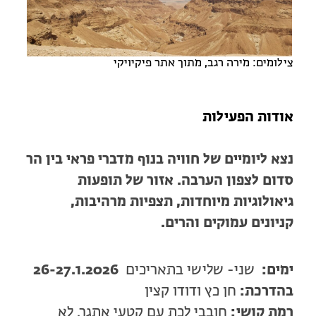
מחנות קיץ
מחנות קיץ
חופשות בבתי ספר שדה
צילומים: מירה רגב, מתוך אתר פיקיויקי
ארץ אהבתי – קבוצות טיולים למבוגרים
אודות הפעילות
נצא ליומיים של חוויה בנוף מדברי פראי בין הר
סדום לצפון הערבה. אזור של תופעות
גיאולוגיות מיוחדות, תצפיות מרהיבות,
קניונים עמוקים והרים
.
ימים:
שני- שלישי בתאריכים
26-27.1.2026
בהדרכת:
חן כץ ודודו קצין
רמת קושי:
חובבי לכת עם קטעי אתגר. לא