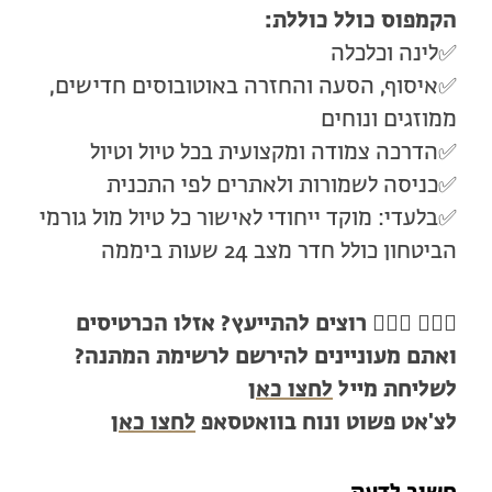
הקמפוס כולל כוללת:
✅לינה וכלכלה
✅איסוף, הסעה והחזרה באוטובוסים חדישים,
ממוזגים ונוחים
✅הדרכה צמודה ומקצועית בכל טיול וטיול
✅כניסה לשמורות ולאתרים לפי התכנית
✅בלעדי: מוקד ייחודי לאישור כל טיול מול גורמי
הביטחון כולל חדר מצב 24 שעות ביממה
🙋🏻‍♀️ 🙋🏼‍♂️
רוצים להתייעץ? אזלו הכרטיסים
ואתם מעוניינים להירשם לרשימת המתנה?
לשליחת מייל
לחצו כאן
לצ'אט פשוט ונוח בוואטסאפ
לחצו כאן