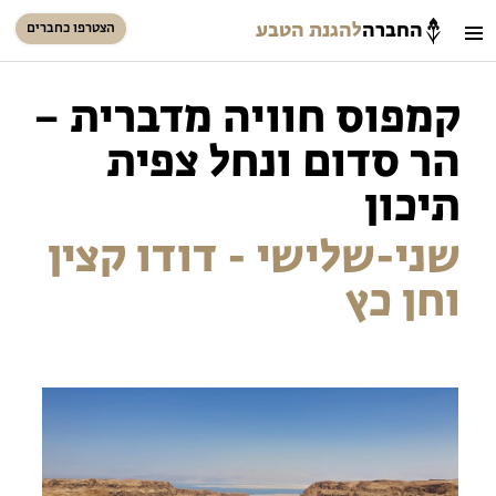
החברה
להגנת הטבע
הצטרפו כחברים
חיפוש
כניסת חברים
קמפוס חוויה מדברית –
סל קניות
הר סדום ונחל צפית
הזמינו פעילויות וטיולים מודרכים
תיכון
שני-שלישי - דודו קצין
וחן כץ
הזמינו פעילויות וטיולים מודרכים
בתי ספר שדה
טיולים למבוגרים: ארץ אהבתי
המגזין – כל מה שקורה בטבע