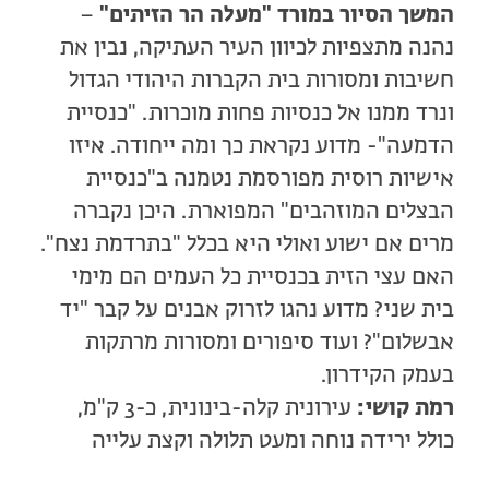
המשך הסיור במורד "מעלה הר הזיתים"
–
נהנה מתצפיות לכיוון העיר העתיקה, נבין את
חשיבות ומסורות בית הקברות היהודי הגדול
ונרד ממנו אל כנסיות פחות מוכרות. "כנסיית
הדמעה"- מדוע נקראת כך ומה ייחודה. איזו
אישיות רוסית מפורסמת נטמנה ב"כנסיית
הבצלים המוזהבים" המפוארת. היכן נקברה
מרים אם ישוע ואולי היא בכלל "בתרדמת נצח".
האם עצי הזית בכנסיית כל העמים הם מימי
בית שני? מדוע נהגו לזרוק אבנים על קבר "יד
אבשלום"? ועוד סיפורים ומסורות מרתקות
בעמק הקידרון.
רמת קושי:
עירונית קלה-בינונית, כ-3 ק"מ,
כולל ירידה נוחה ומעט תלולה וקצת עלייה