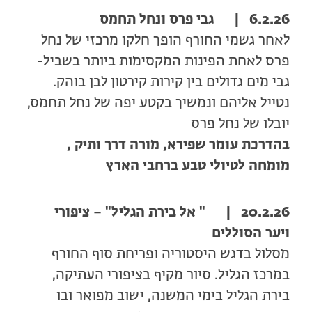
6.2.26 | גבי פרס ונחל תחמס
לאחר גשמי החורף הופך חלקו מרכזי של נחל
פרס לאחת הפינות המקסימות ביותר בשביל-
גבי מים גדולים בין קירות קירטון לבן בוהק.
נטייל אליהם ונמשיך בקטע יפה של נחל תחמס,
יובלו של נחל פרס
בהדרכת עומר שפירא, מורה דרך ותיק ,
מומחה לטיולי טבע ברחבי הארץ
20.2.26 | " אל בירת הגליל" – ציפורי
ויער הסוללים
מסלול בדגש היסטוריה ופריחת סוף החורף
במרכז הגליל. סיור מקיף בציפורי העתיקה,
בירת הגליל בימי המשנה, ישוב מפואר ובו