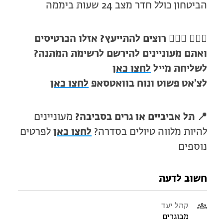
הביטחון כולל חדר מצב 24 שעות ביממה
🙋🏻‍♀️ 🙋🏼‍♂️
רוצים להתייעץ? אזלו הכרטיסים
ואתם מעוניינים להירשם לרשימת המתנה?
לשליחת מייל
לחצו כאן
לצ'אט פשוט ונוח בוואטסאפ
לחצו כאן
📍
תל אביביים או גרים בסביבה?
מעוניינים
להיות מלווה טיולים בסדרה?
לחצו כאן
לפרטים
נוספים
חשוב לדעת
קהל יעד
מבוגרים