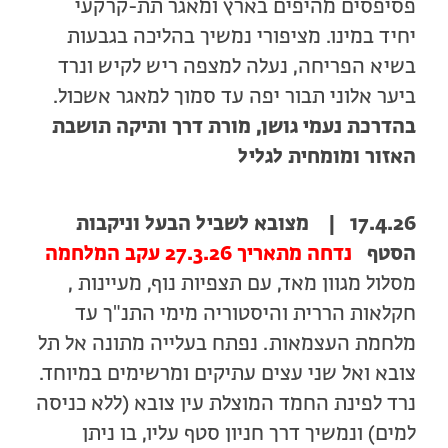
פסיפסים מהיפים בארץ ומאגר תת-קרקעי
יחיד במינו. מציפורי נמשיך בהליכה בגבעות
בשיא הפריחה, נעלה למצפה ריש לקיש ונרד
ביער אלוני תבור יפה עד סמוך למאגר אשכול.
בהדרכת נעמי גושן, מורת דרך ותיקה תושבת
האזור ומומחית לגליל
17.4.26 | מצובא לשביל הבעל וניקבות
הסטף
נדחה מתאריך 27.3.26 עקב המלחמה
מסלול מגוון מאד, עם תצפיות נוף, מעיינות ,
חקלאות הררית והיסטוריה מימי התנ"ך עד
מלחמת העצמאות. נפתח בעלייה מתונה אל תל
צובא ואל שני עצים עתיקים ומרשימים במיוחד.
נרד לפינת החמד המוצלת עין צובא (ללא כניסה
למים) ונמשיך דרך חניון סטף עליו, בו ניתן