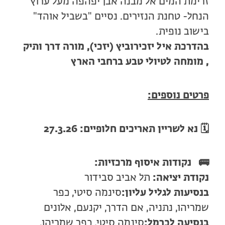
זרימת המים אל מבנה אבן יפהפה מעל ערוץ
הנחל- טחנת הנזירים.
נסיים "בשביל אוהד"
בישוב נופית.
בהדרכת איל יזכירוביץ (יזכי), מורה דרך ותיק
, מומחה לטיולי טבע ברחבי הארץ
פרטים נוספים:
🗓️ נא לשריין תאריכים חלופיים: 27.3.26
🚌
נקודות איסוף מרכזיות:
נקודת יציאה:
תל אביב סבידור
בנסיעות לגליל עליון:
סינמה סיטי, כפר
שמריהו, נתניה, אם הדרך, יקנעם, אלונים
בנסיעה לכרמל:
סינמה סיטי, כפר שמריהו,