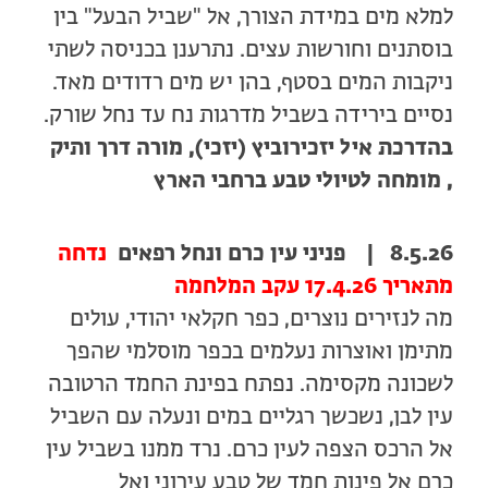
למלא מים במידת הצורך, אל "שביל הבעל" בין
בוסתנים וחורשות עצים. נתרענן בכניסה לשתי
ניקבות המים בסטף, בהן יש מים רדודים מאד.
נסיים בירידה בשביל מדרגות נח עד נחל שורק.
בהדרכת איל יזכירוביץ (יזכי), מורה דרך ותיק
, מומחה לטיולי טבע ברחבי הארץ
8.5.26 | פניני עין כרם ונחל רפאים
נדחה
מתאריך 17.4.26 עקב המלחמה
מה לנזירים נוצרים, כפר חקלאי יהודי, עולים
מתימן ואוצרות נעלמים בכפר מוסלמי שהפך
לשכונה מקסימה. נפתח בפינת החמד הרטובה
עין לבן, נשכשך רגליים במים ונעלה עם השביל
אל הרכס הצפה לעין כרם. נרד ממנו בשביל עין
כרם אל פינות חמד של טבע עירוני ואל