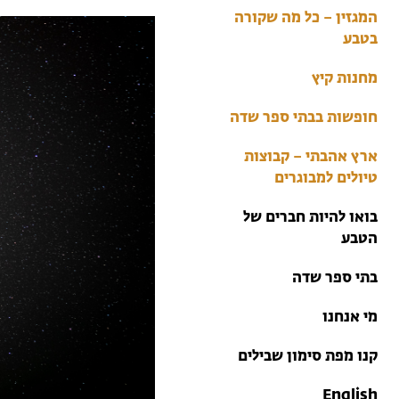
בתי ספר שדה
המגזין – כל מה שקורה
טיולים למבוגרים: ארץ
בטבע
אהבתי
מחנות קיץ
מחנות קיץ
חופשות בבתי ספר שדה
ארץ אהבתי – קבוצות
טיולים למבוגרים
בואו להיות חברים של
הטבע
בתי ספר שדה
מי אנחנו
קנו מפת סימון שבילים
English