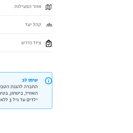
אזור הפעילות
קהל יעד
ציוד נדרש
שימו לב
החברה להגנת הטבע
האוויר, ביטחון, בט
ילדים עד גיל 3 ללא תשלום, אנא ציינו בצ'ק אאוט את כמות הילדים וגילם.