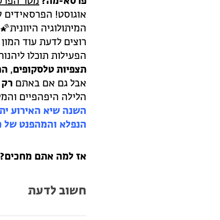
פרסא-מה?
מטר הפרס
אוגוסט! הפרסאידים קר
המיתולוגיה היוונית🌠
רוצים לדעת עוד המון
הפעילות תוכלו ליהנו
תצפיות טלסקופים
,
הר
אבל גם אם באתם
רק 
הלילה היפהפיים והמ
הנפלא והמהפנט של כו
אז למה אתם מחכים?
חשוב לדעת