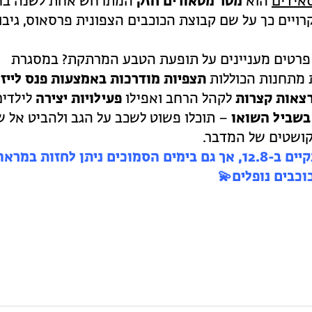
אידים
הוא
מטר מטאורים חזק
המתרחש אחת לשנה בח
ויים כך על שם קבוצת הכוכבים הצפונית פרסאוס, גיבו
 פרטים מעניינים על תופעת הטבע המרתקת? במסגרת
ת מתחנות הכוללות
תצפיות מודרכות באמצעות פנס לייזר
צאות קצרות
לקהל הרחב ואפילו
פעילויות יצירה
לילדים
בשביל השואו
– תוכלו פשוט לשכב על הגב ולהביט אל ש
קושטים של המדבר.
השנה שיא האירוע יתקיים ב-12.8, אך גם בימים הסמוכים ניתן לחזות במרא
כבים נופלים💫