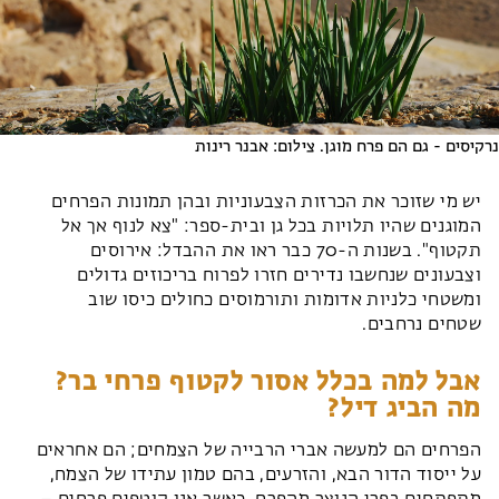
נרקיסים - גם הם פרח מוגן. צילום: אבנר רינות
יש מי שזוכר את הכרזות הצבעוניות ובהן תמונות הפרחים
המוגנים שהיו תלויות בכל גן ובית-ספר: "צא לנוף אך אל
תקטוף". בשנות ה-70 כבר ראו את ההבדל: אירוסים
וצבעונים שנחשבו נדירים חזרו לפרוח בריכוזים גדולים
ומשטחי כלניות אדומות ותורמוסים כחולים כיסו שוב
שטחים נרחבים.
אבל למה בכלל אסור לקטוף פרחי בר?
מה הביג דיל?
הפרחים הם למעשה אברי הרבייה של הצמחים; הם אחראים
על ייסוד הדור הבא, והזרעים, בהם טמון עתידו של הצמח,