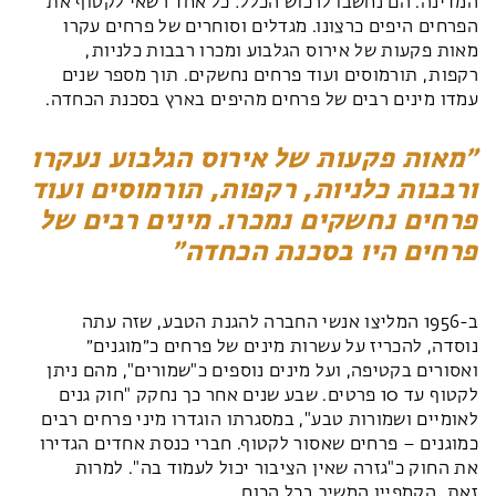
המדינה. הם נחשבו לרכוש הכלל: כל אחד רשאי לקטוף את
הפרחים היפים כרצונו.
מגדלים וסוחרים של פרחים עקרו
מאות פקעות של אירוס הגלבוע ומכרו רבבות כלניות,
רקפות, תורמוסים ועוד פרחים נחשקים. תוך מספר שנים
עמדו מינים רבים של פרחים מהיפים בארץ בסכנת הכחדה.
מאות פקעות של אירוס הגלבוע נעקרו
ורבבות כלניות, רקפות, תורמוסים ועוד
פרחים נחשקים נמכרו. מינים רבים של
פרחים היו בסכנת הכחדה
ב-1956 המליצו אנשי החברה להגנת הטבע, שזה עתה
נוסדה,
להכריז על עשרות מינים של פרחים כ״מוגנים״
ואסורים בקטיפה, ועל מינים נוספים כ"שמורים", מהם ניתן
לקטוף עד 10 פרטים. שבע שנים אחר כך נחקק "חוק גנים
לאומיים ושמורות טבע", במסגרתו הוגדרו מיני פרחים רבים
כמוגנים – פרחים שאסור לקטוף. חברי כנסת אחדים הגדירו
את החוק כ"גזרה שאין הציבור יכול לעמוד בה". למרות
זאת, הקמפיין המשיך בכל הכוח.