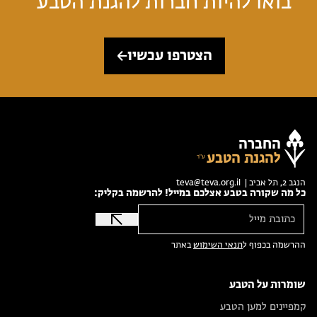
בואו להיות חברות להגנת הטבע
הצטרפו עכשיו
החברה
להגנת הטבע
הנגב 2, תל אביב |
teva@teva.org.il
כל מה שקורה בטבע אצלכם במייל! להרשמה בקליק:
ההרשמה בכפוף ל
תנאי השימוש
באתר
שומרות על הטבע
קמפיינים למען הטבע