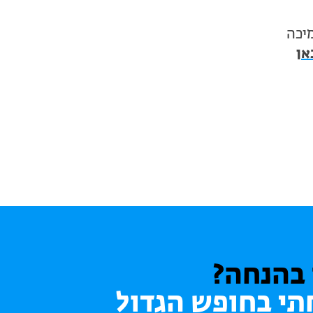
יכה
אן
 בהנחה?
תי בחופש הגדול