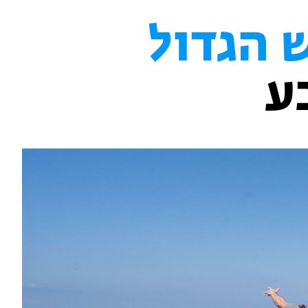
 הגדול
ע