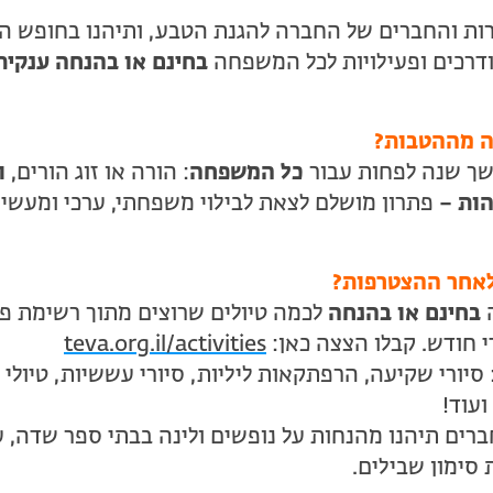
ת והחברים של החברה להגנת הטבע, ותיהנו בחופש הגד
דרכים ופעילויות לכל המשפחה
בחינם או בהנחה ענקית
נה מההטבות?
ך שנה לפחות עבור
כל המשפחה
: הורה או זוג הורים,
ו
הות –
פתרון מושלם לצאת לבילוי משפחתי, ערכי ומעשי
לאחר ההצטרפות?
ה
בחינם או בהנחה
לכמה טיולים שרוצים מתוך רשימת פע
 חודש. קבלו הצצה כאן:
teva.org.il/activities
סיורי שקיעה, הרפתקאות ליליות, סיורי עששיות, טיולי מ
ועוד!
ברים תיהנו מהנחות על נופשים ולינה בבתי ספר שדה, 
ת סימון שבילים.